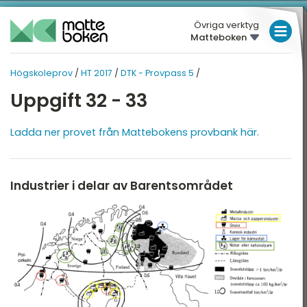
Övriga verktyg
Matteboken
LÅGSTADIET
Högskoleprov
/
HT 2017
/
DTK - Provpass 5
/
MELLANSTADIET
HÖGSKOLEPROV
HÖGSKOLEPROV
Uppgift 32 - 33
Översikt
HÖGSTADIET
HT 2017
Översikt
Ladda ner provet från Mattebokens provbank här.
T 2026
GYMNASIET
T 2025
HÖGSKOLEPROV
XYZ - Provpass 3
T 2025
Industrier i delar av Barentsområdet
DIGITALA VERKTYG
XYZ - Provpass 5
T 2024
KVA - Provpass 3
MATTE PÅ LÄTT SV
T 2024
KVA - Provpass 5
KUL MED MATTE
T 2023
NOG - Provpass 3
T 2023
NOG - Provpass 5