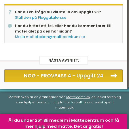
Har du en fråga du vill ställa om Uppgift 23?
Ställ den på Pluggakuten.se
Har du hittat ett fel, eller har du kommentarer till
materialet på den här sidan?
Mejla matteboken@mattecentrum.se
NÄSTA AVSNITT:
NOG - PROVPASS 4 –
Uppgift 24
Matteboken är en gratistjänst från
Mattecentrum
, en ideell förening
som hjälper barn och ungdomar förbättra sina kunskaper i
matematik.
Är du under 26?
Bli medlem i Mattecentrum
och få
mer hjälp med matte.
Det är gratis!
Matteboken.se
av
Mattecentrum
är licensierad under en
Creative