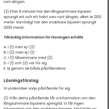
T 2022
runt slingan.
DTK - Provpass 1
T 2022 - maj
(2) Efter 9 minuter har den långsammare löparen
DTK - Provpass 4
sprungit ett och ett halvt varv runt slingan, vilket är 1200
T 2022 - mars
meter. Samtidigt har den snabbare löparen sprungit
2000 meter.
T 2021
T 2021
Tillräcklig information för lösningen erhålls
T 2018
A. i (1) men ej i (2)
B. i (2) men ej i (1)
T 2017
C. i (1) tillsammans med (2)
D. i (1) och (2) var för sig
T 2014
E. ej genom de båda påståendena
T 2013
Lösningsförslag
T 2012
Vi undersöker varje påstående för sig:
(1): Från detta påstående får vi information om den
långsammare löparens springtid. Vi får ingen
information om den snabbare löparen. Med hjälp av