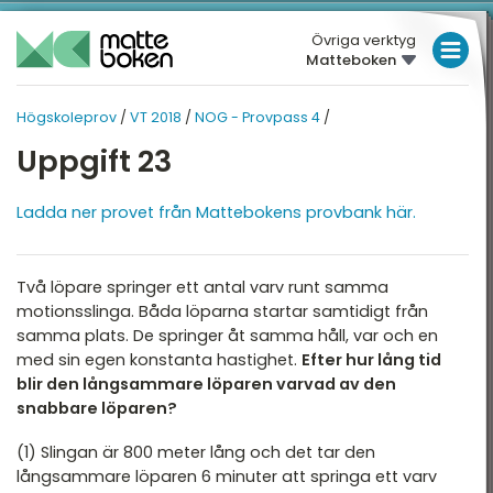
Övriga verktyg
Matteboken
LÅGSTADIET
Högskoleprov
/
VT 2018
/
NOG - Provpass 4
/
MELLANSTADIET
HÖGSKOLEPROV
HÖGSKOLEPROV
Uppgift 23
Översikt
HÖGSTADIET
VT 2018
Översikt
Ladda ner provet från Mattebokens provbank här.
T 2026
GYMNASIET
T 2025
HÖGSKOLEPROV
XYZ - Provpass 1
Två löpare springer ett antal varv runt samma
T 2025
DIGITALA VERKTYG
XYZ - Provpass 4
motionsslinga. Båda löparna startar samtidigt från
T 2024
samma plats. De springer åt samma håll, var och en
KVA - Provpass 1
MATTE PÅ LÄTT SV
med sin egen konstanta hastighet.
Efter hur lång tid
T 2024
blir den långsammare löparen varvad av den
KVA - Provpass 4
KUL MED MATTE
snabbare löparen?
T 2023
NOG - Provpass 1
(1) Slingan är 800 meter lång och det tar den
T 2023
långsammare löparen 6 minuter att springa ett varv
NOG - Provpass 4