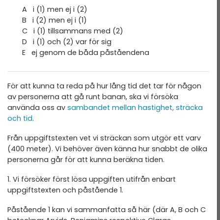
T 2022
A i (1) men ej i (2)
DTK - Provpass 2
B i (2) men ej i (1)
T 2022 - maj
C i (1) tillsammans med (2)
DTK - Provpass 4
T 2022 - mars
D i (1) och (2) var för sig
E ej genom de båda påståendena
T 2021
T 2021
För att kunna ta reda på hur lång tid det tar för någon
T 2018
av personerna att gå runt banan, ska vi försöka
använda oss av
sambandet mellan hastighet, sträcka
T 2017
och tid
.
T 2014
Från uppgiftstexten vet vi sträckan som utgör ett varv
T 2013
(400 meter). Vi behöver även känna hur snabbt de olika
personerna går för att kunna beräkna tiden.
T 2012
1. Vi försöker först lösa uppgiften utifrån enbart
uppgiftstexten och påstående 1.
Påstående 1 kan vi sammanfatta så här (där A, B och C