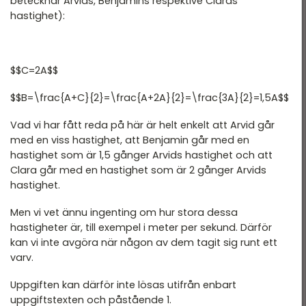
betecknar Arvids, Benjamins respektive Claras
hastighet):
$$C=2A$$
$$B=\frac{A+C}{2}=\frac{A+2A}{2}=\frac{3A}{2}=1,5A$$
Vad vi har fått reda på här är helt enkelt att Arvid går
med en viss hastighet, att Benjamin går med en
hastighet som är 1,5 gånger Arvids hastighet och att
Clara går med en hastighet som är 2 gånger Arvids
hastighet.
Men vi vet ännu ingenting om hur stora dessa
hastigheter är, till exempel i meter per sekund. Därför
kan vi inte avgöra när någon av dem tagit sig runt ett
varv.
Uppgiften kan därför inte lösas utifrån enbart
uppgiftstexten och påstående 1.