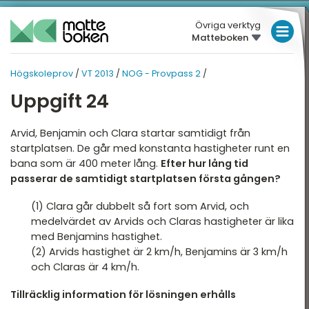
Övriga verktyg
Matteboken
LÅGSTADIET
Högskoleprov
/
VT 2013
/
NOG - Provpass 2
/
MELLANSTADIET
HÖGSKOLEPROV
HÖGSKOLEPROV
Uppgift 24
Översikt
HÖGSTADIET
VT 2013
Översikt
Arvid, Benjamin och Clara startar samtidigt från
T 2026
GYMNASIET
startplatsen. De går med konstanta hastigheter runt en
T 2025
bana som är 400 meter lång.
Efter hur lång tid
HÖGSKOLEPROV
XYZ - Provpass 2
passerar de samtidigt startplatsen första gången?
T 2025
DIGITALA VERKTYG
XYZ - Provpass 4
(1) Clara går dubbelt så fort som Arvid, och
T 2024
medelvärdet av Arvids och Claras hastigheter är lika
KVA - Provpass 2
MATTE PÅ LÄTT SV
T 2024
med Benjamins hastighet.
KVA - Provpass 4
KUL MED MATTE
(2) Arvids hastighet är 2 km/h, Benjamins är 3 km/h
T 2023
och Claras är 4 km/h.
NOG - Provpass 2
T 2023
Tillräcklig information för lösningen erhålls
NOG - Provpass 4