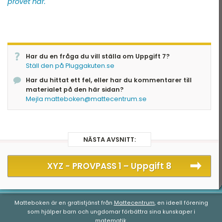
provet här.
Har du en fråga du vill ställa om Uppgift 7?
Ställ den på Pluggakuten.se
Har du hittat ett fel, eller har du kommentarer till
materialet på den här sidan?
Mejla matteboken@mattecentrum.se
NÄSTA AVSNITT:
XYZ - PROVPASS 1 –
Uppgift 8
Matteboken är en gratistjänst från
Mattecentrum
, en ideell förening
som hjälper barn och ungdomar förbättra sina kunskaper i
matematik.