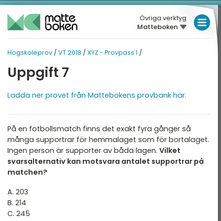
Övriga verktyg
Matteboken
LÅGSTADIET
Högskoleprov
/
VT 2018
/
XYZ - Provpass 1
/
MELLANSTADIET
HÖGSKOLEPROV
HÖGSKOLEPROV
Uppgift 7
Översikt
HÖGSTADIET
VT 2018
Översikt
Ladda ner provet från Mattebokens provbank här.
T 2026
GYMNASIET
T 2025
HÖGSKOLEPROV
XYZ - Provpass 1
På en fotbollsmatch finns det exakt fyra gånger så
T 2025
DIGITALA VERKTYG
XYZ - Provpass 4
många supportrar för hemmalaget som för bortalaget.
T 2024
Ingen person är supporter av båda lagen.
Vilket
KVA - Provpass 1
MATTE PÅ LÄTT SV
svarsalternativ kan motsvara antalet supportrar på
T 2024
matchen?
KVA - Provpass 4
KUL MED MATTE
T 2023
A. 203
NOG - Provpass 1
B. 214
T 2023
C. 245
NOG - Provpass 4