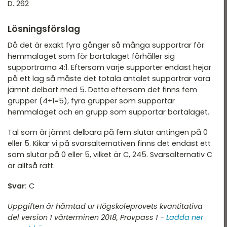
T 2022
D. 262
DTK - Provpass 1
T 2022 - maj
Lösningsförslag
DTK - Provpass 4
T 2022 - mars
Då det är exakt fyra gånger så många supportrar för
hemmalaget som för bortalaget förhåller sig
T 2021
supportrarna 4:1. Eftersom varje supporter endast hejar
T 2021
på ett lag så måste det totala antalet supportrar vara
jämnt delbart med 5. Detta eftersom det finns fem
T 2018
grupper (4+1=5), fyra grupper som supportar
hemmalaget och en grupp som supportar bortalaget.
T 2017
Tal som är jämnt delbara på fem slutar antingen på 0
T 2014
eller 5. Kikar vi på svarsalternativen finns det endast ett
T 2013
som slutar på 0 eller 5, vilket är C, 245. Svarsalternativ C
är alltså rätt.
T 2012
Svar:
C
Uppgiften är hämtad ur Högskoleprovets kvantitativa
del version 1 vårterminen 2018, Provpass 1 -
Ladda ner