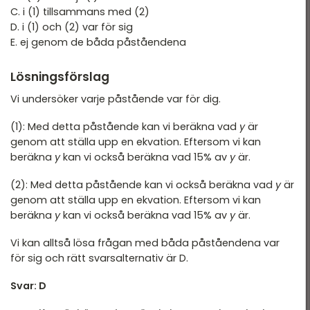
T 2022
C. i (1) tillsammans med (2)
DTK - Provpass 1
D. i (1) och (2) var för sig
T 2022 - maj
E. ej genom de båda påståendena
DTK - Provpass 4
T 2022 - mars
Lösningsförslag
T 2021
Vi undersöker varje påstående var för dig.
T 2021
(1): Med detta påstående kan vi beräkna vad
y
är
T 2018
genom att ställa upp en ekvation. Eftersom vi kan
T 2017
beräkna
y
kan vi också beräkna vad 15% av
y
är.
T 2014
(2): Med detta påstående kan vi också beräkna vad
y
är
genom att ställa upp en ekvation. Eftersom vi kan
T 2013
beräkna
y
kan vi också beräkna vad 15% av
y
är.
T 2012
Vi kan alltså lösa frågan med båda påståendena var
för sig och rätt svarsalternativ är D.
Svar: D