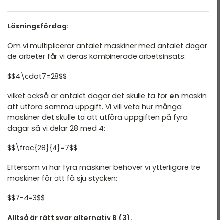
T 2022
DTK Provpass 2
T 2022 - maj
Lösningsförslag:
DTK Provpass 5
T 2022 - mars
Om vi multiplicerar antalet maskiner med antalet dagar
de arbeter får vi deras kombinerade arbetsinsats:
T 2021
T 2021
$$4\cdot7=28$$
T 2018
vilket också är antalet dagar det skulle ta för
en
maskin
att utföra samma uppgift. Vi vill veta hur många
T 2017
maskiner det skulle ta att utföra uppgiften på fyra
dagar så vi delar 28 med 4:
T 2014
T 2013
$$\frac{28}{4}=7$$
T 2012
Eftersom vi har fyra maskiner behöver vi ytterligare tre
maskiner för att få sju stycken:
$$7-4=3$$
Alltså är rätt svar alternativ B (3).