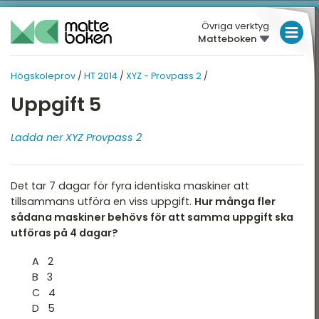
Övriga verktyg
Matteboken
LÅGSTADIET
Högskoleprov
/
HT 2014
/
XYZ - Provpass 2
/
MELLANSTADIET
HÖGSKOLEPROV
HÖGSKOLEPROV
Uppgift 5
Översikt
HÖGSTADIET
HT 2014
Översikt
Ladda ner XYZ Provpass 2
T 2026
GYMNASIET
T 2025
HÖGSKOLEPROV
XYZ - Provpass 2
Det tar 7 dagar för fyra identiska maskiner att
T 2025
DIGITALA VERKTYG
XYZ - Provpass 5
tillsammans utföra en viss uppgift.
Hur många fler
T 2024
sådana maskiner behövs för att samma uppgift ska
KVA Provpass 2
MATTE PÅ LÄTT SV
utföras på 4 dagar?
T 2024
KVA Provpass 5
KUL MED MATTE
A 2
T 2023
B 3
NOG Provpass 2
C 4
T 2023
D 5
NOG Provpass 5