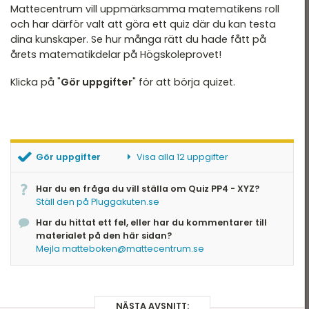
HT 2022
Mattecentrum vill uppmärksamma matematikens roll
PP4 - XYZ - Uppgift 11
och har därför valt att göra ett quiz där du kan testa
VT 2022 - maj
PP4 - XYZ - Uppgift 12
dina kunskaper. Se hur många rätt du hade fått på
VT 2022 - mars
årets matematikdelar på Högskoleprovet!
HT 2021
Klicka på "
Gör uppgifter
" för att börja quizet.
VT 2021
VT 2018
HT 2017
Gör uppgifter
Visa alla 12 uppgifter
HT 2014
PP4 - XYZ - Uppgift 1
Har du en fråga du vill ställa om Quiz PP4 - XYZ?
PP4 - XYZ - Uppgift 2
Ställ den på Pluggakuten.se
VT 2013
PP4 - XYZ - Uppgift 3
Har du hittat ett fel, eller har du kommentarer till
PP4 - XYZ - Uppgift 4
VT 2012
materialet på den här sidan?
PP4 - XYZ - Uppgift 5
Mejla matteboken@mattecentrum.se
PP4 - XYZ - Uppgift 6
PP4 - XYZ - Uppgift 7
PP4 - XYZ - Uppgift 8
PP4 - XYZ - Uppgift 9
NÄSTA AVSNITT: