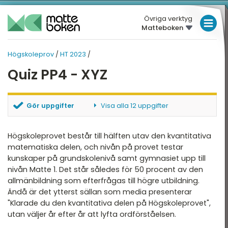
Övriga verktyg
Matteboken
LÅGSTADIET
Högskoleprov
/
HT 2023
/
MELLANSTADIET
HÖGSKOLEPROV
Quiz PP4 - XYZ
HÖGSTADIET
Översikt
VT 2026
GYMNASIET
Gör uppgifter
Visa alla 12 uppgifter
HT 2025
HÖGSKOLEPROV
PP4 - XYZ - Uppgift 1
PP4 - XYZ - Uppgift 2
Högskoleprovet består till hälften utav den kvantitativa
VT 2025
DIGITALA VERKTYG
PP4 - XYZ - Uppgift 3
matematiska delen, och nivån på provet testar
HT 2024
kunskaper på grundskolenivå samt gymnasiet upp till
PP4 - XYZ - Uppgift 4
MATTE PÅ LÄTT SV
nivån Matte 1. Det står således för 50 procent av den
PP4 - XYZ - Uppgift 5
VT 2024
allmänbildning som efterfrågas till högre utbildning.
PP4 - XYZ - Uppgift 6
KUL MED MATTE
Ändå är det ytterst sällan som media presenterar
PP4 - XYZ - Uppgift 7
HT 2023
"Klarade du den kvantitativa delen på Högskoleprovet",
PP4 - XYZ - Uppgift 8
VT 2023
utan väljer år efter år att lyfta ordförståelsen.
PP4 - XYZ - Uppgift 9
PP4 - XYZ - Uppgift 10