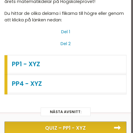
T 2022
årets matematikdelar på Högskoleprovet!
T 2022 - maj
Du hittar de olika delarna i flikarna till högre eller genom
att klicka på länken nedan:
T 2022 - mars
Del 1
T 2021
Del 2
T 2021
T 2018
PP1 - XYZ
T 2017
T 2014
PP4 - XYZ
T 2013
T 2012
NÄSTA AVSNITT:
QUIZ –
PP1 - XYZ