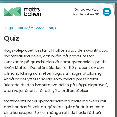
Övriga verktyg
Matteboken
LÅGSTADIET
Högskoleprov
/
VT 2022 - maj
/
MELLANSTADIET
HÖGSKOLEPROV
HÖGSKOLEPROV
Quiz
Översikt
HÖGSTADIET
VT 2022 - MAJ
Översikt
Högskoleprovet består till hälften utav den kvantitativa
T 2026
GYMNASIET
matematiska delen, och nivån på provet testar
T 2025
kunskaper på grundskolenivå samt gymnasiet upp till
HÖGSKOLEPROV
Quiz
nivån Matte 1. Det står således för 50 procent av den
T 2025
DIGITALA VERKTYG
allmänbildning som efterfrågas till högre utbildning.
Provpass 1
Ändå är det ytterst sällan som media presenterar
T 2024
Provpass 4
MATTE PÅ LÄTT SV
"Klarade du den kvantitativa delen på Högskoleprovet",
T 2024
utan väljer år efter år att lyfta ordförståelsen.
KUL MED MATTE
T 2023
Mattecentrum vill uppmärksamma matematikens roll
och har därför valt att göra ett quiz där du kan testa
T 2023
dina kunskaper. Se hur många rätt du hade fått på