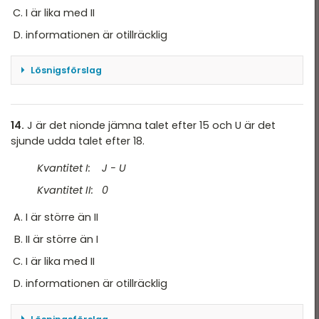
HT 2022
I är lika med II
VT 2022 - maj
informationen är otillräcklig
VT 2022 - mars
Lösnigsförslag
HT 2021
$$x-5=y+5; \;\;\;y=0$$ Sätt in \(y=0
\Rightarrow\) $$x=10 > 0$$ dvs alternativ A
VT 2021
14.
J är det nionde jämna talet efter 15 och U är det
VT 2018
Svar: A
sjunde udda talet efter 18.
HT 2017
Kvantitet I: J - U
HT 2014
Kvantitet II: 0
VT 2013
I är större än II
II är större än I
VT 2012
I är lika med II
informationen är otillräcklig