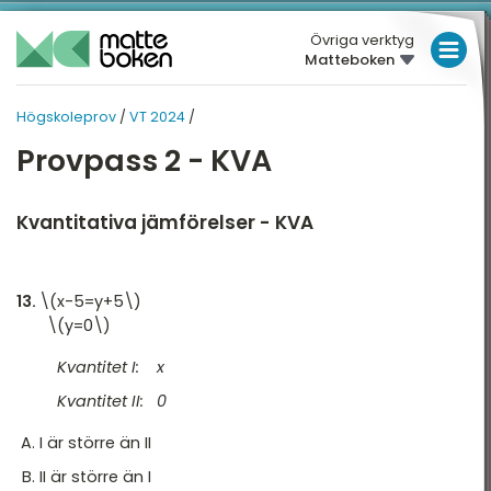
Övriga verktyg
Matteboken
LÅGSTADIET
Högskoleprov
/
VT 2024
/
MELLANSTADIET
HÖGSKOLEPROV
Provpass 2 - KVA
HÖGSTADIET
Översikt
VT 2026
GYMNASIET
Kvantitativa jämförelser - KVA
HT 2025
HÖGSKOLEPROV
VT 2025
13.
\(x-5=y+5\)
DIGITALA VERKTYG
\(y=0\)
HT 2024
MATTE PÅ LÄTT SV
Kvantitet I: x
VT 2024
KUL MED MATTE
Kvantitet II: 0
HT 2023
I är större än II
VT 2023
II är större än I