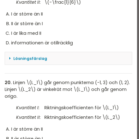
Kvantitet II:
\(-\frac{1}{6}\)
I är större än II
II är större än I
I är lika med II
informationen är otillräcklig
Lösningsfärslag
$$\frac{3}{2} + \frac{x}{3}=1$$ $$\Rightarrow
\frac{x}{3}=1-\frac{3}{2}=-\frac{1}{2}$$
$$x=3\cdot -\frac{1}{2}=-\frac{3}{2}$$ $$-
20.
Linjen \(L_1\) går genom punkterna (-1, 3) och (1, 2).
\frac{3}{2} < -\frac{1}{6}$$ Svar: B
Linjen \(L_2\) är vinkelrät mot \(L_1\) och går genom
origo.
Kvantitet I:
Riktningskoefficienten för \(L_1\)
Kvantitet II:
Riktningskoefficienten för \(L_2\)
I är större än II
II är större än I