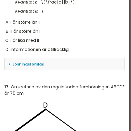
Kvantitet II: \(\normalsize{\frac{1}{7}=\frac{3}
Kvantitet I:
\(\frac{a}{b}\)
{21}}\)
Kvantitet II: 1
dvs. I är större II
I är större än II
II är större än I
Svar: A
I är lika med II
informationen är otillräcklig
Lösningsförslag
Både \(a\) och \(b\) är negativa, vilket innebär
att \(\frac{a}{b}\) alltid är ett positivt tal. Men
vi vet inte om \(\frac{a}{b}\) är lika med, större
17.
Omkretsen av den regelbundna femhörningen ABCDE
än eller mindre än 1 (Kvantitet II), eftersom vi inte
är 75 cm.
vet om \(a\) är större eller mindre än \(b\). Det
vill säga informationen är otillräcklig.
Svar: D