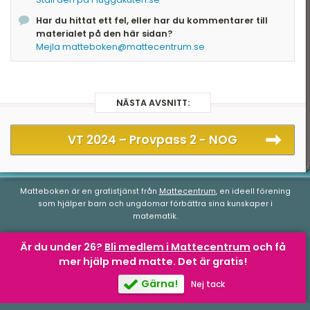
Kvantitet II blir efter multiplikation av
parenteserna: $$x^5\cdot x^2-x^5+x\cdot x^2-
Har du hittat ett fel, eller har du kommentarer till
x=x^7-x^5+x^3-x$$ Svar: C
materialet på den här sidan?
Mejla matteboken@mattecentrum.se
NÄSTA AVSNITT:
VT 2024 –
Provpass 2 - NOG
Matteboken är en gratistjänst från
Mattecentrum
, en ideell förening
som hjälper barn och ungdomar förbättra sina kunskaper i
matematik.
Är du under 26?
Bli medlem i Mattecentrum
och få
mer hjälp med matte.
Det är gratis!
Matteboken.se
av
Mattecentrum
är licensierad under en
Creative
Commons Attribution-NonCommercial-NoDerivatives 4.0
Gärna!
Nej tack
Internationell-licens
.