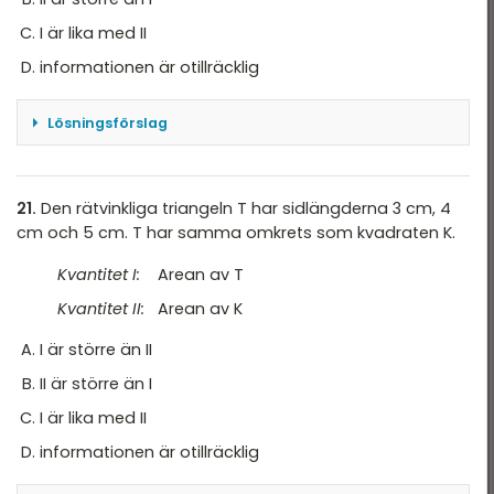
I är lika med II
informationen är otillräcklig
Lösningsförslag
Riktningskoefficient $$k=\frac{y_2-y_1}{x_2-
x_1}$$ $$k_1=\frac{2-3}{1-(-1)}=-\frac{1}{2}$$
Linjen \(L_2\) är vinkelrät mot linjen \(L_1\), då
21.
Den rätvinkliga triangeln T har sidlängderna 3 cm, 4
Riktningskoefficienten \(k_1\cdot k_2 = -1\). Då
cm och 5 cm. T har samma omkrets som kvadraten K.
blir $$-\frac{1}{2}k_2=-1 \Rightarrow k_2 = 2$$ 2
Kvantitet I:
Arean av T
är större än \(-\frac{1}{2}\).
Kvantitet II:
Arean av K
Svar: B
I är större än II
II är större än I
I är lika med II
informationen är otillräcklig