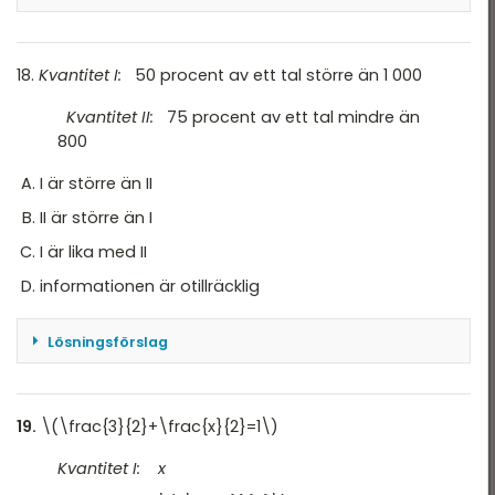
En sida i femhörningen \(x=75/5=15\). Sträckan
\(BE > 15\) i likbenta triangeln \(ABE\), vilket
betyder att \(ABED > 3 \cdot 15\). Dvs. \(I > II\)
18.
Kvantitet I:
50 procent av ett tal större än 1 000
Svar: A
Kvantitet II:
75 procent av ett tal mindre än
800
I är större än II
II är större än I
I är lika med II
informationen är otillräcklig
Lösningsförslag
Kvantitet I \(\;> 0,5\cdot 1\,000=500\)
Kvantitet II \(<0,75 \cdot 800=600\)
19.
\(\frac{3}{2}+\frac{x}{2}=1\)
Svar: D
Kvantitet I: x