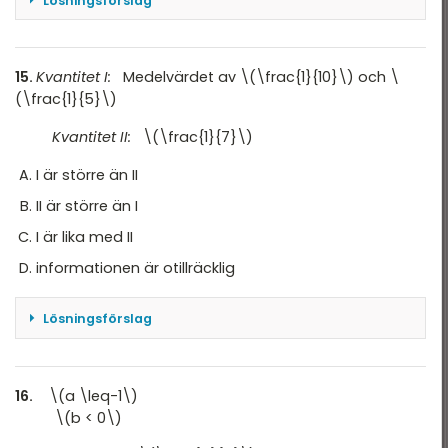
Lösningsförslag
$$J=15+1+8 \cdot 2=15+1+16=32$$ $$U=18+1+6
\cdot 2=18+13=31$$ $$J-U=1 >0$$ Svar: A
15.
Kvantitet I:
Medelvärdet av \(\frac{1}{10}\) och \
(\frac{1}{5}\)
Kvantitet II:
\(\frac{1}{7}\)
I är större än II
II är större än I
I är lika med II
informationen är otillräcklig
Lösningsförslag
Kvantitet I: \(\text{Medelvärde}\;
=\normalsize{\frac{\frac{1}{10}+\frac{1}{5}}{2}}
=\normalsize{\frac{\frac{3}{10}}
16.
\(a \leq-1\)
{2}}=\normalsize{\frac{3}{20}}\)
\(b < 0\)