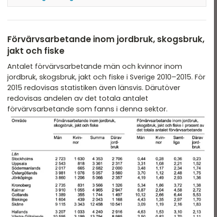
Antalet inkomna kungsörnar där fyndmånad
angavs: 414 (från diagram 2)
Totalt antal inkomna kungsörnar: 503 (från
Förvärvsarbetande inom jordbruk, skogsbruk,
diagram 1).
jakt och fiske
Andel \(\frac{414}{503} = 0,82\; (82\%)\)
Antalet förvärvsarbetande män och kvinnor inom
Svar: D
jordbruk, skogsbruk, jakt och fiske i Sverige 2010–2015. För
2015 redovisas statistiken även länsvis. Därutöver
redovisas andelen av det totala antalet
förvärvsarbetande som fanns i denna sektor.