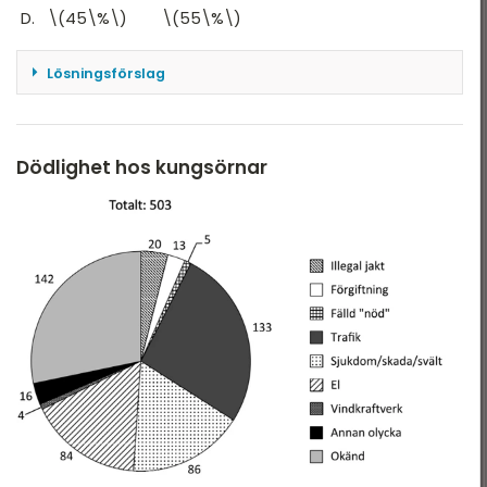
\(45\%\) \(55\%\)
Lösningsförslag
Utrikesresor (affär + fritid) är cirka 20 000 000,
medan inrikesresor (affär + fritid) är cirka 34 000
000. Totalt blir det cirka 54 000 000 resor.
Dödlighet hos kungsörnar
Utrikes \(≈\frac{20}{54}≈37\%\)
Inrikes \(≈\frac{34}{54}≈63\%\)
Svar: C