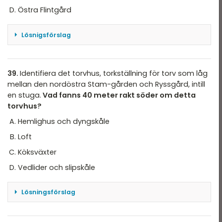
Östra Flintgård
Lösnigsförslag
Enligt kartan är det bara Kockgård som har en
stuga (2) över en gårdsplan och sen ett stall(17)
och stallslider (19), det är alternativ A.
39.
Identifiera det torvhus, torkställning för torv som låg
mellan den nordöstra Stam-gården och Ryssgård, intill
Svar: A
en stuga.
Vad fanns 40 meter rakt söder om detta
torvhus?
Hemlighus och dyngskåle
Loft
Köksväxter
Vedlider och slipskåle
Lösningsförslag
Mellan Stamgården (F) och Ryssgården (D)
hittar vi torvhus (20.) som ligger bredvid en