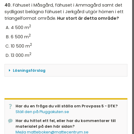
stuga (2). Med hjälp av skalan på bilden mäter vi
40.
Fähuset i Måsgård, fähuset i Ammagård samt det
ut 40 meter söder ut och hittar siffran (4) som
sydligast belägna fähuset i Jerkgård utgör hörnen i ett
motsvarar ett loft, som är svarsalternativ B
triangelformat område.
Hur stort är detta område?
2
4 500 m
Svar: B
2
6 500 m
2
10 500 m
2
13 000 m
Lösningsförslag
Enligt kartan representerar 1 cm 10 m i
verkligheten.
Vi letar upp fähus 10 i Måsgård (Ba), Ammagård
(Ia) och Jerkgård (X). Vi ritar en triangel och
mäter avståndet mellan fähus 10 i Måsgård och
Har du en fråga du vill ställa om Provpass 5 - DTK?
Ställ den på Pluggakuten.se
fähus 10 i Ammagård, vilket blir cirka 16 cm = 160
meter. Avståndet mellan fähus 10 i Måsgård och
Har du hittat ett fel, eller har du kommentarer till
fähus 10 i Jerkgård är ungefär 8,8 cm = 88 meter.
materialet på den här sidan?
Det blev en rätvinklig triangel med en höjd på
Mejla matteboken@mattecentrum.se