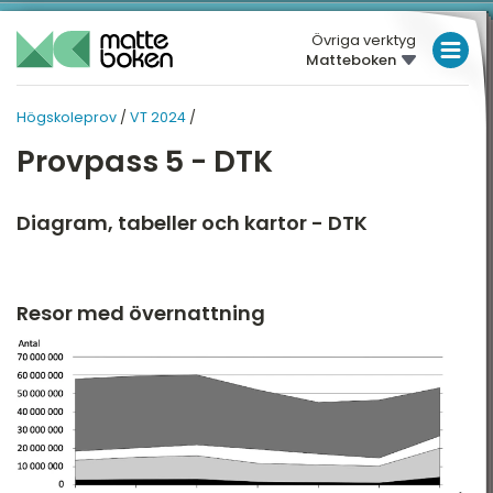
Övriga verktyg
Matteboken
LÅGSTADIET
Högskoleprov
/
VT 2024
/
MELLANSTADIET
HÖGSKOLEPROV
Provpass 5 - DTK
HÖGSTADIET
Översikt
VT 2026
GYMNASIET
Diagram, tabeller och kartor - DTK
HT 2025
HÖGSKOLEPROV
VT 2025
DIGITALA VERKTYG
Resor med övernattning
HT 2024
MATTE PÅ LÄTT SV
VT 2024
KUL MED MATTE
HT 2023
VT 2023