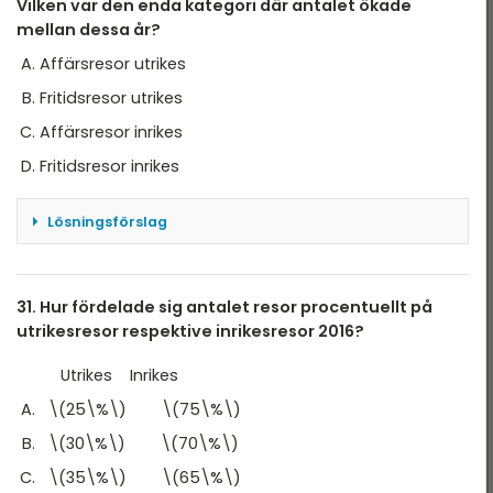
Vilken var den enda kategori där antalet ökade
Svar: D
mellan dessa år?
Affärsresor utrikes
Fritidsresor utrikes
Affärsresor inrikes
Fritidsresor inrikes
Lösningsförslag
Med ögonmått ser man att den enda kategorin
som ökar är den vita - Affärsresor inrikes
31. Hur fördelade sig antalet resor procentuellt på
Svar: C
utrikesresor respektive inrikesresor 2016?
Utrikes Inrikes
\(25\%\) \(75\%\)
\(30\%\) \(70\%\)
\(35\%\) \(65\%\)