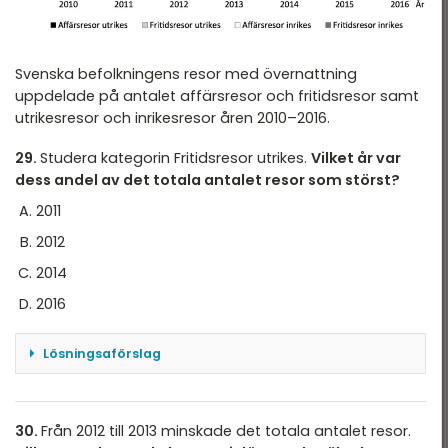
HT 2022
VT 2022 - maj
Svenska befolkningens resor med övernattning
VT 2022 - mars
uppdelade på antalet affärsresor och fritidsresor samt
HT 2021
utrikesresor och inrikesresor åren 2010–2016.
VT 2021
29.
Studera kategorin Fritidsresor utrikes.
Vilket år var
dess andel av det totala antalet resor som störst?
VT 2018
2011
HT 2017
2012
HT 2014
2014
VT 2013
2016
VT 2012
Lösningsaförslag
År 2016 var antalet Fritidsresor utrikes cirka 18 000
000, vilket var mest. Samtidigt var det totala
antalet resor något lägre än toppåret 2012
30.
Från 2012 till 2013 minskade det totala antalet resor.