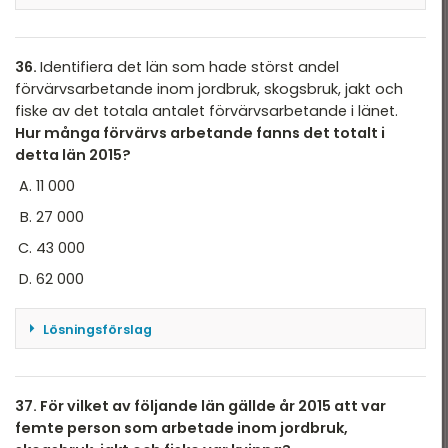
Ur diagrammet utläses totalt antal arbetande
inom jordbruk, skogsbruk, jakt och fiske i
Gävleborgs län till 4 434 varav 1 774 inom
36.
Identifiera det län som hade störst andel
jordbruk. Kvoten 1774/4434 blir 0.40 eller \
förvärvsarbetande inom jordbruk, skogsbruk, jakt och
(40\%\)
fiske av det totala antalet förvärvsarbetande i länet.
Hur många förvärvs­ arbetande fanns det totalt i
Svar: C
detta län 2015?
11 000
27 000
43 000
62 000
Lösningsförslag
I diagrammet ser man i kolumnen "Samtliga" för
Förvärvsarbetande inom jordbruk, skogsbruk,
jakt och fiske i procent av det totala antalet
37. För vilket av följande län gällde år 2015 att var
förvärvsarbetande att Gotlands län har högsta
femte person som arbetade inom jordbruk,
andel \(6,44\%\) och antalet arbetande är