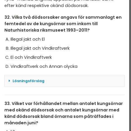
efter känd respektive okänd dödsorsak.
32. Vilka två dödsorsaker angavs för sammanlagt en
femtedel av de kungsörnar som inkom till
Naturhistoriska riksmuseet 1993–2011?
Illegal jakt och El
Illegal jakt och Vindkraftverk
El och Vindkraftverk
Vindkraftverk och Annan olycka
Lösningsförslag
En femtedel av det totala antalet 503 blir cirka
101.
A: 20+84 =104
33. Vilket var förhållandet mellan antalet kungsörnar
B: 20+4 =24
med okänd dödsorsak och antalet kungsörnar med
C: 84+4 =88
känd dödsorsak bland örnarna som påträffades i
D: 4+16 =20
månaden juni?