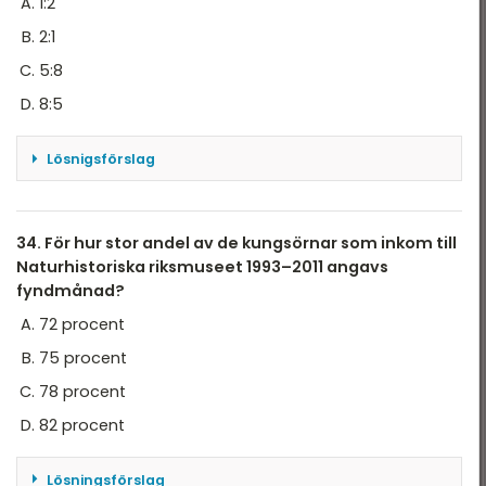
1:2
Svar: A
2:1
5:8
8:5
Lösnigsförslag
Antal kungsörnar med okänd dödsorsak är
ungefär 24, antal kungsörnar med känd
dödsorsak ges av totalt ungefär 38 subtraherat
34. För hur stor andel av de kungsörnar som inkom till
med antal kungsörnar med känd dödsorsak 24
Naturhistoriska riksmuseet 1993–2011 angavs
blir 14, förhållandet blir 24 till 14 eller 3:2=1,5, vilket
fyndmånad?
är ungefär samma som 8:5 = 1,6
72 procent
Svar: D
75 procent
78 procent
82 procent
Lösningsförslag