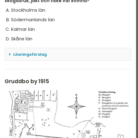
skogsbruk, jakt och fiske var kvinna?
1744. Totalt antal förvärvarbetande ges av
Stockholms län
1744/0,0644 vilket blir 27 000.
Södermanlands län
Svar: B
Kalmar län
Skåne län
Lösningsförslag
Vi beräknar andelen kvinnor jämfört med
summan för länen,
Stockholm 1630/4353 ≈ 0,4
Gruddbo by 1915
Södermanland 665/2682 ≈ 0,25
Kalmar 1055/4965 ≈ 0,2
Vi kan beräkna för Skåne, men vi har hittat vilken
som hade \(0,2= 20\% = 1/5\)
Alltså är det Kalmar län som hade att var femte
person var kvinna 2015.
Svar: C