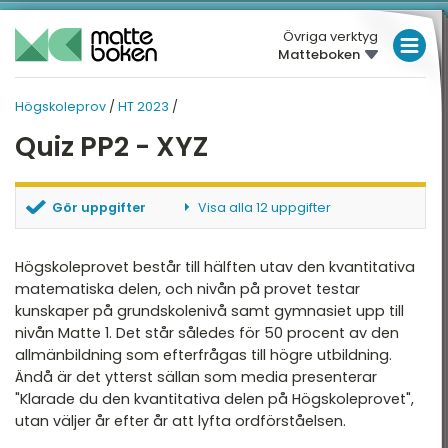
Övriga verktyg
Matteboken
LÅGSTADIET
Högskoleprov
/
HT 2023
/
MELLANSTADIET
HÖGSKOLEPROV
Quiz PP2 - XYZ
HÖGSTADIET
Översikt
VT 2026
GYMNASIET
Gör uppgifter
Visa alla 12 uppgifter
HT 2025
HÖGSKOLEPROV
PP2 - XYZ - Uppgift 1
PP2 - XYZ - Uppgift 2
Högskoleprovet består till hälften utav den kvantitativa
VT 2025
DIGITALA VERKTYG
PP2 - XYZ - Uppgift 3
matematiska delen, och nivån på provet testar
HT 2024
kunskaper på grundskolenivå samt gymnasiet upp till
PP2 - XYZ - Uppgift 4
MATTE PÅ LÄTT SV
nivån Matte 1. Det står således för 50 procent av den
PP2 - XYZ - Uppgift 5
VT 2024
allmänbildning som efterfrågas till högre utbildning.
PP2 - XYZ - Uppgift 6
KUL MED MATTE
Ändå är det ytterst sällan som media presenterar
PP2 - XYZ - Uppgift 7
HT 2023
"Klarade du den kvantitativa delen på Högskoleprovet",
PP2 - XYZ - Uppgift 8
VT 2023
utan väljer år efter år att lyfta ordförståelsen.
PP2 - XYZ - Uppgift 9
PP2 - XYZ - Uppgift 10