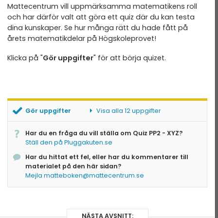
HT 2022
Mattecentrum vill uppmärksamma matematikens roll
PP2 - XYZ - Uppgift 11
och har därför valt att göra ett quiz där du kan testa
VT 2022 - maj
PP2 - XYZ - Uppgift 12
dina kunskaper. Se hur många rätt du hade fått på
VT 2022 - mars
årets matematikdelar på Högskoleprovet!
HT 2021
Klicka på "
Gör uppgifter
" för att börja quizet.
VT 2021
VT 2018
HT 2017
Gör uppgifter
Visa alla 12 uppgifter
HT 2014
PP2 - XYZ - Uppgift 1
Har du en fråga du vill ställa om Quiz PP2 - XYZ?
PP2 - XYZ - Uppgift 2
Ställ den på Pluggakuten.se
VT 2013
PP2 - XYZ - Uppgift 3
Har du hittat ett fel, eller har du kommentarer till
PP2 - XYZ - Uppgift 4
VT 2012
materialet på den här sidan?
PP2 - XYZ - Uppgift 5
Mejla matteboken@mattecentrum.se
PP2 - XYZ - Uppgift 6
PP2 - XYZ - Uppgift 7
PP2 - XYZ - Uppgift 8
PP2 - XYZ - Uppgift 9
NÄSTA AVSNITT: